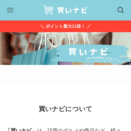
＼ ポイント最大11倍！ ／
買いナビについて
「買いナビ」
は、話題のグルメや商品など、様々