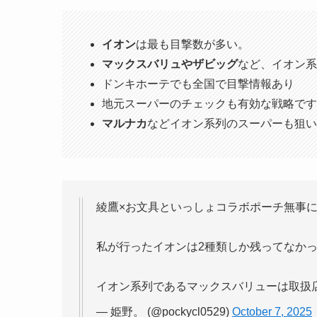
イオン
は最も目撃数が多い。
マックスバリュやザビッグ
など、イオン系
ドンキホーテでも全国で目撃情報あり
地元スーパーのチェックも有効な戦略です
マルナカ
などイオン系列のスーパーも狙い
綾鷹×お文具といっしょコラボポーチ無事に
私が行ったイオンは2種類しか残ってなかっ
イオン系列であるマックスバリューは取扱
— 姫野。 (@pockycl0529)
October 7, 2025