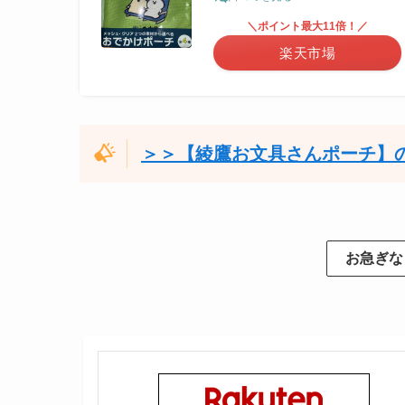
＼ポイント最大11倍！／
楽天市場
＞＞【綾鷹お文具さんポーチ】
お急ぎな