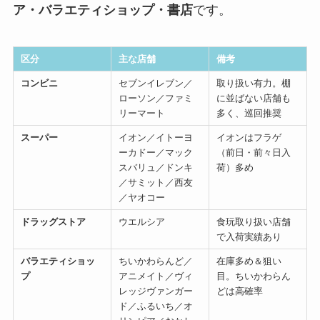
ア
・バラエティショップ・書店
です。
区分
主な店舗
備考
コンビニ
セブンイレブン／
取り扱い有力。棚
ローソン／ファミ
に並ばない店舗も
リーマート
多く、巡回推奨
スーパー
イオン／イトーヨ
イオンはフラゲ
ーカドー／マック
（前日・前々日入
スバリュ／ドンキ
荷）多め
／サミット／西友
／ヤオコー
ドラッグストア
ウエルシア
食玩取り扱い店舗
で入荷実績あり
バラエティショッ
ちいかわらんど／
在庫多め＆狙い
プ
アニメイト／ヴィ
目。ちいかわらん
レッジヴァンガー
どは高確率
ド／ふるいち／オ