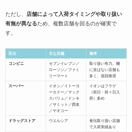
ただし、
店舗によって入荷タイミングや取り扱い
有無が異なる
ため、複数店舗を回るのが確実で
す。
区分
主な店舗
備考
コンビニ
セブンイレブン／
取り扱い有力。棚
ローソン／ファミ
に並ばない店舗も
リーマート
多く、巡回推奨
スーパー
イオン／イトーヨ
イオンはフラゲ
ーカドー／マック
（前日・前々日入
スバリュ／ドンキ
荷）多め
／サミット／西友
／ヤオコー
ドラッグストア
ウエルシア
食玩取り扱い店舗
で入荷実績あり