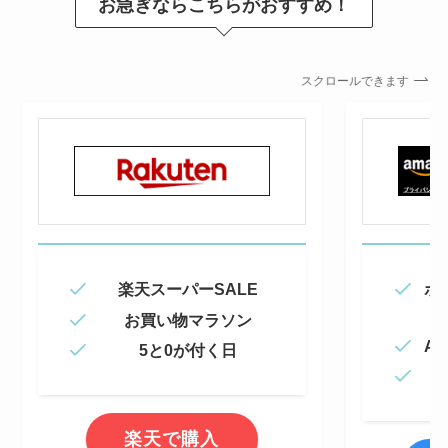
お急ぎならこちらがおすすめ！
スクロールできます
楽天スーパーSALE
ポ
お買い物マラソン
Am
5と0が付く日
楽天で購入