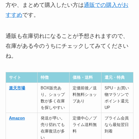
方や、まとめて購入したい方は
通販での購入がお
すすめ
です。
通販も在庫切れになることが予想されますので、
在庫がある今のうちにチェックしてみてください
ね。
サイト
特徴
価格・送料
還元・特典
楽天市場
BOX販売あ
定価前後／送
SPU・お買い
り。ショップ
料無料ショッ
物マラソンで
数が多く在庫
プあり
ポイント還元
を探しやすい
UP
Amazon
発送が早い。
定価中心／プ
プライム会員
売り切れても
ライム送料無
なら最短翌日
在庫復活が多
料
到着
い