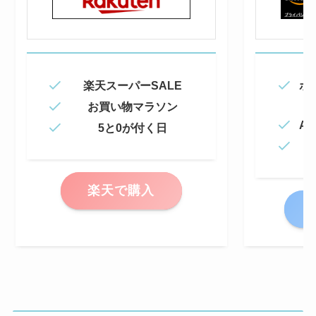
楽天スーパーSALE
ポ
お買い物マラソン
Am
5と0が付く日
楽天で購入
A