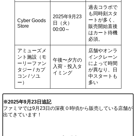
過去コラボで
も同時刻スタ
2025年9月23
ートが多く、
Cyber Goods
日（火）
Store
販売開始直後
00:00～
はカート待機
必須。
アミューズメ
店舗やオンラ
ント施設（モ
インクレーン
午後〜夕方の
ーリーファン
によって時間
入荷・投入タ
タジー / カプ
が異なり、日
イミング
コン / ソユ
中スタートも
ー）
多い
※2025年9月23日追記
ファミマでは9月23日の深夜０時頃から販売している店舗が
出てきています！