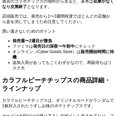
過去のコラボチップスの傾向から見ると、基本は
在庫がなく
なり次第終了
となります。
店頭販売では、発売から1〜3週間程度でほとんどの店舗か
ら姿を消してしまうため注意してください。
買い逃さないためのポイント
発売週〜2週目が勝負
ファミマは
発売日の深夜〜午前中
にチェック
オンライン（Cyber Goods Store）は
販売開始時間に待
機
追加入荷があってもごくわずかなので、再販待ちはリ
スク大
カラフルピーチチップスの商品詳細・
ラインナップ
カラフルピーチチップスは、オリジナルカードがランダムで
1枚封入されたうすしお味のポテトチップスです。
カードは今回だけの撮り下ろしデザインも含まれており、フ