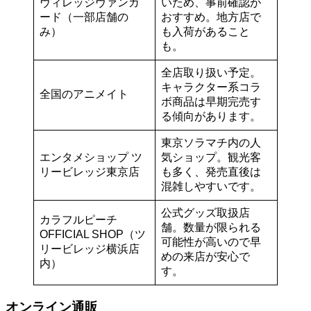
ヴィレッジヴァンガ
いため、事前確認が
ード（一部店舗の
おすすめ。地方店で
み）
も入荷があること
も。
全店取り扱い予定。
キャラクター系コラ
全国のアニメイト
ボ商品は早期完売す
る傾向があります。
東京ソラマチ内の人
エンタメショップ ツ
気ショップ。観光客
リービレッジ東京店
も多く、発売直後は
混雑しやすいです。
公式グッズ取扱店
カラフルピーチ
舗。数量が限られる
OFFICIAL SHOP（ツ
可能性が高いので早
リービレッジ横浜店
めの来店が安心で
内）
す。
オンライン通販