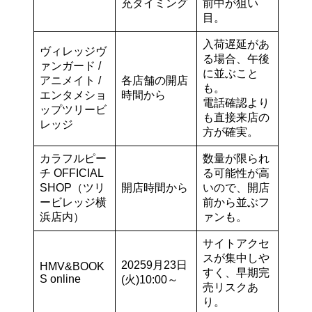
充タイミング
前中が狙い
目。
入荷遅延があ
ヴィレッジヴ
る場合、午後
ァンガード /
に並ぶこと
アニメイト /
各店舗の開店
も。
エンタメショ
時間から
電話確認より
ップツリービ
も直接来店の
レッジ
方が確実。
カラフルピー
数量が限られ
チ OFFICIAL
る可能性が高
SHOP（ツリ
開店時間から
いので、開店
ービレッジ横
前から並ぶフ
浜店内）
ァンも。
サイトアクセ
スが集中しや
20259月23日
HMV&BOOK
すく、早期完
S online
(火)10:00～
売リスクあ
り。