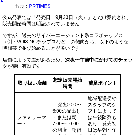
出典：
PRTIMES
公式発表では「発売日＝9月23日（火）」とだけ案内され、
販売開始時間は明記されていません。
ですが、過去のサイバーエージェント系コラボチップス
（例：VOISINGチップスなど）の傾向から、以下のような
時間帯で並び始めることが多いです。
店舗によって差があるため、
深夜〜午前中にかけてのチェッ
ク
が特に有効です。
想定販売開始
取り扱い店舗
補足ポイント
時間
地域配送便や
・深夜0:00〜
スタッフのシ
6:00の品出し
フトによって
ファミリーマ
・または朝
は午後陳列も
ート
7:00〜10:00
あり。発売初
の開店・朝補
日は早朝〜午