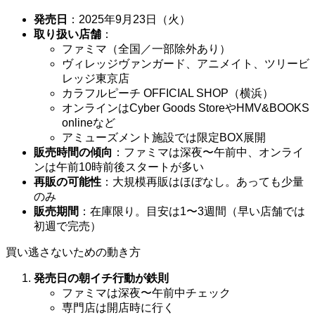
発売日
：2025年9月23日（火）
取り扱い店舗
：
ファミマ（全国／一部除外あり）
ヴィレッジヴァンガード、アニメイト、ツリービ
レッジ東京店
カラフルピーチ OFFICIAL SHOP（横浜）
オンラインはCyber Goods StoreやHMV&BOOKS
onlineなど
アミューズメント施設では限定BOX展開
販売時間の傾向
：ファミマは深夜〜午前中、オンライ
ンは午前10時前後スタートが多い
再販の可能性
：大規模再販はほぼなし。あっても少量
のみ
販売期間
：在庫限り。目安は1〜3週間（早い店舗では
初週で完売）
買い逃さないための動き方
発売日の朝イチ行動が鉄則
ファミマは深夜〜午前中チェック
専門店は開店時に行く