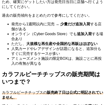
ため、確実にゲットしたい方は発売日当日に店舗へ行くよう
にしてください。
過去の販売傾向をまとめたので参考にしてください。
発売から1週間以内に完売 →
少量だけ追加入荷
する店
舗がある
オンライン（Cyber Goods Store）でも
追加入荷
する場
合あり
ただし、
大規模な再生産や全国的な再販はほぼない
人気カードやレアデザインが話題になると、追加分も
すぐに完売するケースが多い
アミューズメント施設の限定BOXは、施設ごとに再投
入の有無が異なる
カラフルピーチチップスの販売期間は
いつまで？
カラフルピーチチップスの
販売終了日は公式に明記されてい
ません
。