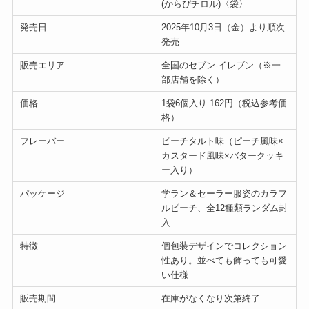
(からぴチロル)〈袋〉
発売日
2025年10月3日（金）より順次
発売
販売エリア
全国のセブン‐イレブン（※一
部店舗を除く）
価格
1袋6個入り 162円（税込参考価
格）
フレーバー
ピーチタルト味（ピーチ風味×
カスタード風味×バタークッキ
ー入り）
パッケージ
学ラン＆セーラー服姿のカラフ
ルピーチ、全12種類ランダム封
入
特徴
個包装デザインでコレクション
性あり。並べても飾っても可愛
い仕様
販売期間
在庫がなくなり次第終了