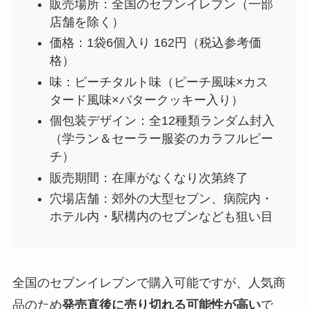
販売場所：全国のセブンイレブン（一部
店舗を除く）
価格：1袋6個入り 162円（税込参考価
格）
味：ピーチタルト味（ピーチ風味×カス
タード風味×バタークッキー入り）
個包装デザイン：全12種類ランダム封入
（学ラン＆セーラー服姿のカラフルピー
チ）
販売期間：在庫がなくなり次第終了
穴場店舗：郊外の大型セブン、病院内・
ホテル内・駅構内のセブンなども狙い目
全国のセブンイレブンで購入可能ですが、人気商
品のため
発売直後に売り切れる可能性が高い
で