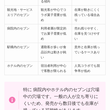
る傾向
観光地・サービス
観光客が中心でコ
在庫が動きにくく
エリアのセブン
ラボ菓子需要が低
残っている場合あ
め
り
病院内のセブン
利用者層が限定的
売れ残りやすく、
でお菓子需要が低
在庫を見つけやす
め
い
駅構内のセブン
通勤客が多いが食
意外と在庫が残っ
品以外は動きが鈍
ているケースあり
い
ホテル内のセブン
宿泊者利用が中心
人気コラボでも競
で客数が限られる
争率が低め
特に 病院内やホテル内のセブンは穴場
中の穴場です。一般の人が立ち寄りに
くいため、発売から数日後でも在庫が