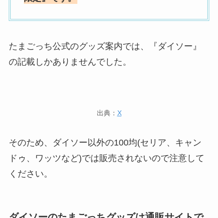
たまごっち公式のグッズ案内では、『ダイソー』
の記載しかありませんでした。
出典：
X
そのため、ダイソー以外の100均(セリア、キャン
ドゥ、ワッツなど)では販売されないので注意して
ください。
ダイソーのたまごっちグッズは通販サイトで