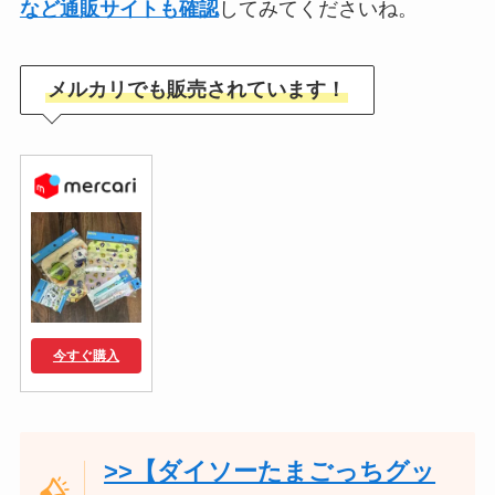
など通販サイトも確認
してみてくださいね。
メルカリでも販売されています！
今すぐ購入
>>【ダイソーたまごっちグッ