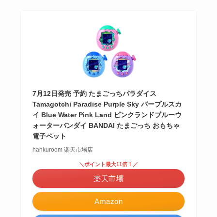
7月12日発売 予約 たまごっちパラダイス
Tamagotchi Paradise Purple Sky パープルスカ
イ Blue Water Pink Land ピンクランドブルーウ
ォーターバンダイ BANDAI たまごっち おもちゃ
電子ペット
hankuroom 楽天市場店
＼ポイント最大11倍！／
楽天市場
Amazon