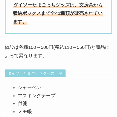
ダイソーたまごっちグッズは、文房具から
収納ボックスまで全41種類が販売されてい
ます。
値段は各種100～500円(税込110～550円)と商品に
よって異なります。
ダイソーたまごっちグッズ一例
シャーペン
マスキングテープ
付箋
メモ帳