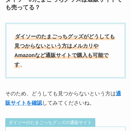
も売ってる？
ダイソーのたまごっちグッズがどうしても
見つからないという方はメルカリや
Amazonなど通販サイトで購入も可能で
す
。
そのため、どうしても見つからないという方は
通
販サイトを確認
してみてくださいね。
ダイソーのたまごっちグッズの通販サイト