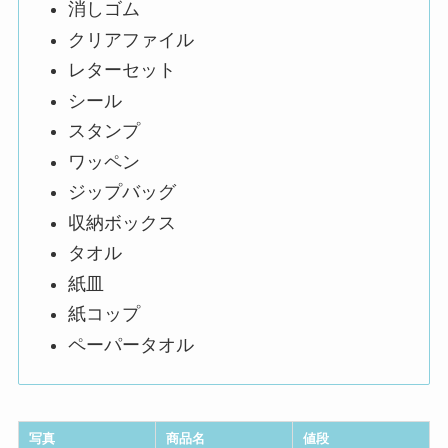
消しゴム
クリアファイル
レターセット
シール
スタンプ
ワッペン
ジップバッグ
収納ボックス
タオル
紙皿
紙コップ
ペーパータオル
写真
商品名
値段