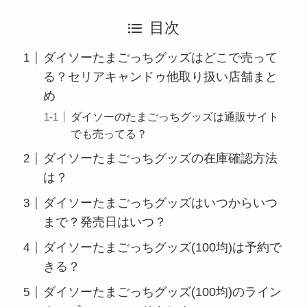
目次
ダイソーたまごっちグッズはどこで売って
る？セリアキャンドゥ他取り扱い店舗まと
め
ダイソーのたまごっちグッズは通販サイト
でも売ってる？
ダイソーたまごっちグッズの在庫確認方法
は？
ダイソーたまごっちグッズはいつからいつ
まで？発売日はいつ？
ダイソーたまごっちグッズ(100均)は予約で
きる？
ダイソーたまごっちグッズ(100均)のライン