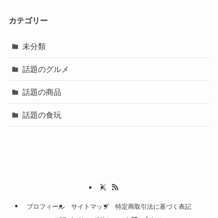
カテゴリー
未分類
話題のグルメ
話題の商品
話題の食玩
プロフィール
サイトマップ
特定商取引法に基づく表記