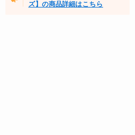
ズ】の商品詳細はこちら