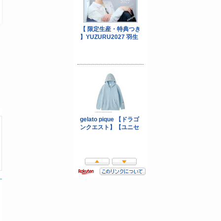
超PayPay祭
5のつく日