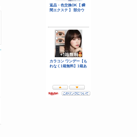
超PayPay祭
5のつく日
買う！買う！サンデー
Yahoo!ショッピングで購入