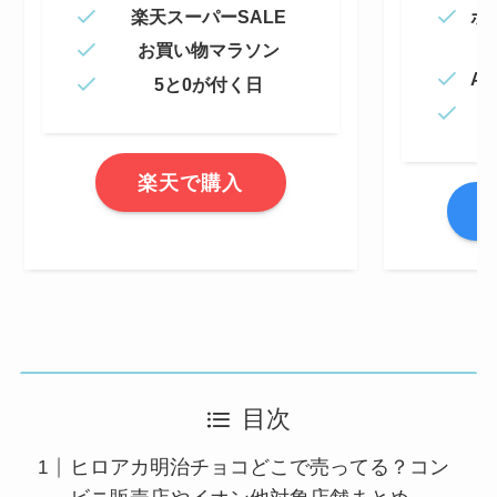
楽天スーパーSALE
ポ
お買い物マラソン
Am
5と0が付く日
楽天で購入
A
目次
ヒロアカ明治チョコどこで売ってる？コン