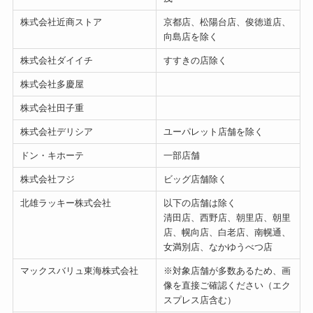
株式会社近商ストア
京都店、松陽台店、俊徳道店、
向島店を除く
株式会社ダイイチ
すすきの店除く
株式会社多慶屋
株式会社田子重
株式会社デリシア
ユーパレット店舗を除く
ドン・キホーテ
一部店舗
株式会社フジ
ビッグ店舗除く
北雄ラッキー株式会社
以下の店舗は除く
清田店、西野店、朝里店、朝里
店、幌向店、白老店、南幌通、
女満別店、なかゆうべつ店
マックスバリュ東海株式会社
※対象店舗が多数あるため、画
像を直接ご確認ください（エク
スプレス店含む）