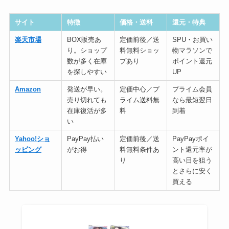
サイト
特徴
価格・送料
還元・特典
楽天市場
BOX販売あ
定価前後／送
SPU・お買い
り。ショップ
料無料ショッ
物マラソンで
数が多く在庫
プあり
ポイント還元
を探しやすい
UP
Amazon
発送が早い。
定価中心／プ
プライム会員
売り切れても
ライム送料無
なら最短翌日
在庫復活が多
料
到着
い
Yahoo!ショ
PayPay払い
定価前後／送
PayPayポイ
ッピング
がお得
料無料条件あ
ント還元率が
り
高い日を狙う
とさらに安く
買える