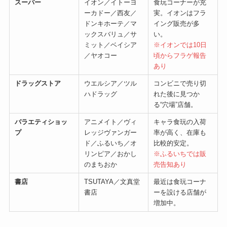
スーパー
イオン／イトーヨ
食玩コーナーが充
ーカドー／西友／
実。イオンはフラ
ドンキホーテ／マ
イング販売が多
ックスバリュ／サ
い。
ミット／ベイシア
※イオンでは10日
／ヤオコー
頃からフラゲ報告
あり
ドラッグストア
ウエルシア／ツル
コンビニで売り切
ハドラッグ
れた後に見つか
る“穴場”店舗。
バラエティショッ
アニメイト／ヴィ
キャラ食玩の入荷
プ
レッジヴァンガー
率が高く、在庫も
ド／ふるいち／オ
比較的安定。
リンピア／おかし
※ふるいちでは販
のまちおか
売告知あり
書店
TSUTAYA／文真堂
最近は食玩コーナ
書店
ーを設ける店舗が
増加中。