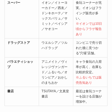
スーパー
イオン／イトーヨ
食玩コーナーが充
ーカドー／西友／
実。イオンはフラ
ドンキホーテ／マ
イング販売が多
ックスバリュ／サ
い。
ミット／ベイシア
※イオンでは10日
／ヤオコー
頃からフラゲ報告
あり
ドラッグストア
ウエルシア／ツル
コンビニで売り切
ハドラッグ
れた後に見つか
る“穴場”店舗。
バラエティショッ
アニメイト／ヴィ
キャラ食玩の入荷
プ
レッジヴァンガー
率が高く、在庫も
ド／ふるいち／オ
比較的安定。
リンピア／おかし
※ふるいちでは販
のまちおか
売告知あり
書店
TSUTAYA／文真堂
最近は食玩コーナ
書店
ーを設ける店舗が
増加中。