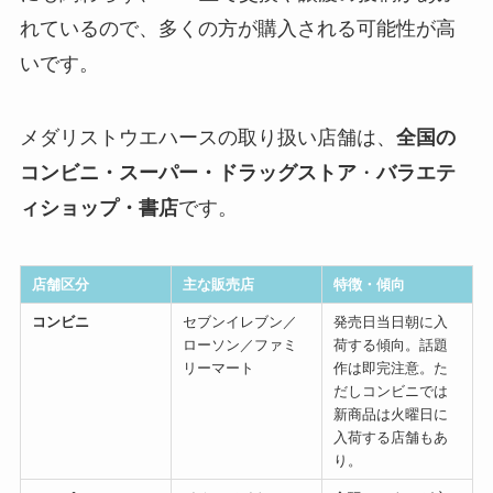
れているので、多くの方が購入される可能性が高
いです。
メダリストウエハースの取り扱い店舗は、
全国の
コンビニ・スーパー・ドラッグストア
・
バラエテ
ィショップ・書店
です。
店舗区分
主な販売店
特徴・傾向
コンビニ
セブンイレブン／
発売日当日朝に入
ローソン／ファミ
荷する傾向。話題
リーマート
作は即完注意。た
だしコンビニでは
新商品は火曜日に
入荷する店舗もあ
り。