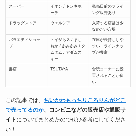
スーパー
イオン / ドンキホ
発売日前のフライ
ーテ
ング販売あり
ドラッグストア
ウエルシア
入荷する店舗は少
なめだが穴場
バラエティショッ
トイザらス / まち
在庫が長持ちしや
プ
おか / あみあみ / タ
すい・ラインナッ
ムタム / アダムス
プが豊富
キー
書店
TSUTAYA
食玩コーナーに設
置されることが多
い
この記事では、
ちいかわもっちりころりんがどこ
で売ってるのか
、コンビニなどの販売店や通販サ
イト
についてまとめたのでぜひ参考にしてくださ
い！