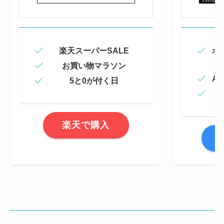
楽天スーパーSALE
ポ
お買い物マラソン
Am
5と0が付く日
楽天で購入
A