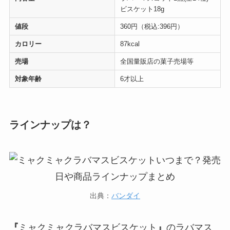
ビスケット18g
値段
360円（税込:396円）
カロリー
87kcal
売場
全国量販店の菓子売場等
対象年齢
6才以上
ラインナップは？
出典：
バンダイ
『
ミャクミャクラバマスビスケット
』
のラバマス