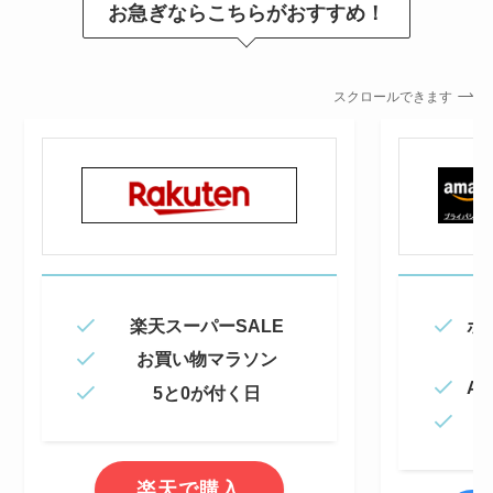
お急ぎならこちらがおすすめ！
スクロールできます
楽天スーパーSALE
ポ
お買い物マラソン
Am
5と0が付く日
楽天で購入