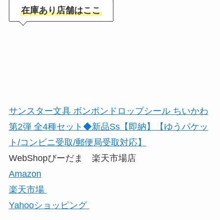
在庫あり店舗はここ
サンスター文具 ボンボンドロップシール ちいかわ
第2弾 全4種セット◆新品Ss【即納】【ゆうパケッ
ト/コンビニ受取/郵便局受取対応】
WebShopびーだま 楽天市場店
Amazon
楽天市場
Yahooショッピング