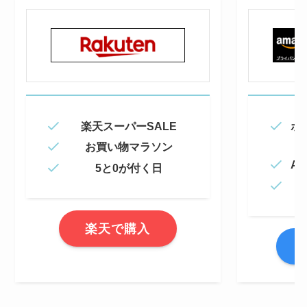
楽天スーパーSALE
ポ
お買い物マラソン
Am
5と0が付く日
楽天で購入
A