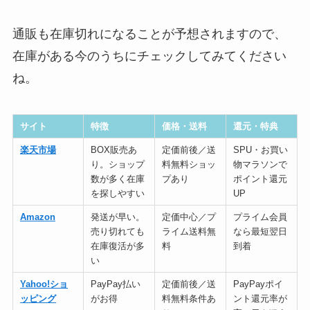
通販も在庫切れになることが予想されますので、
在庫がある今のうちにチェックしてみてください
ね。
サイト
特徴
価格・送料
還元・特典
楽天市場
BOX販売あ
定価前後／送
SPU・お買い
り。ショップ
料無料ショッ
物マラソンで
数が多く在庫
プあり
ポイント還元
を探しやすい
UP
Amazon
発送が早い。
定価中心／プ
プライム会員
売り切れても
ライム送料無
なら最短翌日
在庫復活が多
料
到着
い
Yahoo!ショ
PayPay払い
定価前後／送
PayPayポイ
ッピング
がお得
料無料条件あ
ント還元率が