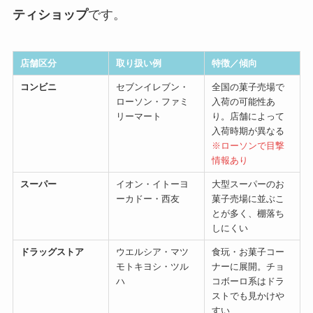
ティショップ
です。
店舗区分
取り扱い例
特徴／傾向
コンビニ
セブンイレブン・
全国の菓子売場で
ローソン・ファミ
入荷の可能性あ
リーマート
り。店舗によって
入荷時期が異なる
※ローソンで目撃
情報あり
スーパー
イオン・イトーヨ
大型スーパーのお
ーカドー・西友
菓子売場に並ぶこ
とが多く、棚落ち
しにくい
ドラッグストア
ウエルシア・マツ
食玩・お菓子コー
モトキヨシ・ツル
ナーに展開。チョ
ハ
コボーロ系はドラ
ストでも見かけや
すい