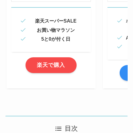
楽天スーパーSALE
ポ
お買い物マラソン
Am
5と0が付く日
楽天で購入
A
目次