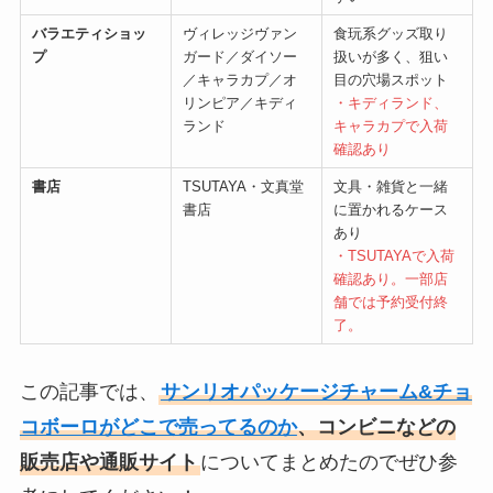
バラエティショッ
ヴィレッジヴァン
食玩系グッズ取り
プ
ガード／ダイソー
扱いが多く、狙い
／キャラカプ／オ
目の穴場スポット
リンピア／キディ
・キディランド、
ランド
キャラカプで入荷
確認あり
書店
TSUTAYA・文真堂
文具・雑貨と一緒
書店
に置かれるケース
あり
・TSUTAYAで入荷
確認あり。一部店
舗では予約受付終
了。
この記事では、
サンリオパッケージチャーム&チョ
コボーロがどこで売ってるのか
、コンビニなどの
販売店や通販サイト
についてまとめたのでぜひ参