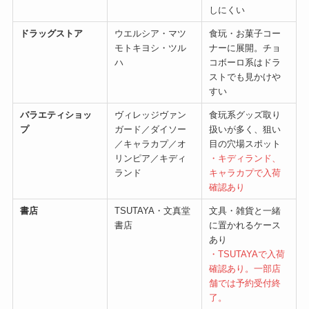
しにくい
ドラッグストア
ウエルシア・マツ
食玩・お菓子コー
モトキヨシ・ツル
ナーに展開。チョ
ハ
コボーロ系はドラ
ストでも見かけや
すい
バラエティショッ
ヴィレッジヴァン
食玩系グッズ取り
プ
ガード／ダイソー
扱いが多く、狙い
／キャラカプ／オ
目の穴場スポット
リンピア／キディ
・キディランド、
ランド
キャラカプで入荷
確認あり
書店
TSUTAYA・文真堂
文具・雑貨と一緒
書店
に置かれるケース
あり
・TSUTAYAで入荷
確認あり。一部店
舗では予約受付終
了。