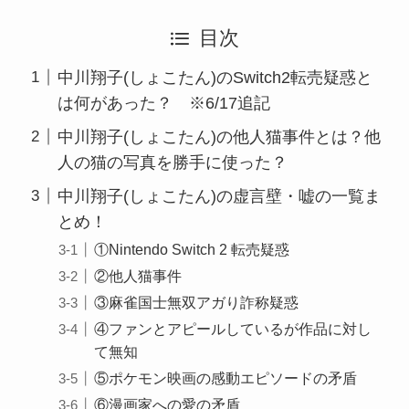
目次
中川翔子(しょこたん)のSwitch2転売疑惑と
は何があった？ ※6/17追記
中川翔子(しょこたん)の他人猫事件とは？他
人の猫の写真を勝手に使った？
中川翔子(しょこたん)の虚言壁・嘘の一覧ま
とめ！
①Nintendo Switch 2 転売疑惑
②他人猫事件
③麻雀国士無双アガり詐称疑惑
④ファンとアピールしているが作品に対し
て無知
⑤ポケモン映画の感動エピソードの矛盾
⑥漫画家への愛の矛盾