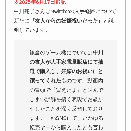
※2025年6月17日追記
中川翔子さんはSwitch2の入手経路について
新たに
『友人からの妊娠祝いだった』
と説
明しています。
該当のゲーム機については
中川
の友人が大手家電量販店にて抽
選で購入し、妊娠のお祝いにと
譲ってくれたもの
です。動画内
の冒頭で『買えたよ』と叫んで
しまい誤解を招く表現でお騒が
せしたことを深く反省しており
ます。一部SNSにて、いわゆる
転売ヤーから購入したとも言わ