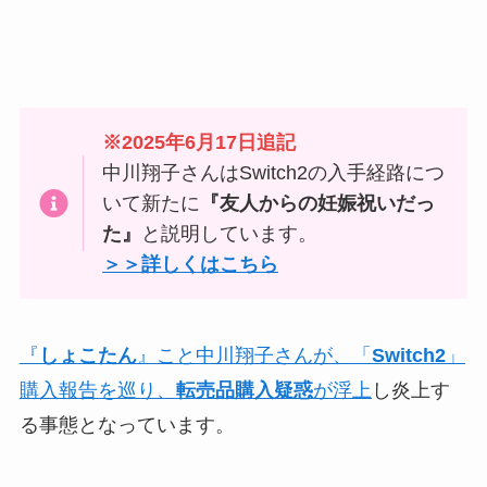
※2025年6月17日追記
中川翔子さんはSwitch2の入手経路につ
いて新たに
『友人からの妊娠祝いだっ
た』
と説明しています。
＞＞詳しくはこちら
『
しょこたん
』こと中川翔子さんが、「
Switch2
」
購入報告を巡り、
転売品購入疑惑
が浮上
し炎上す
る事態となっています。