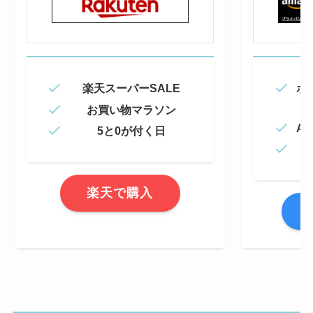
楽天スーパーSALE
ポ
お買い物マラソン
Am
5と0が付く日
楽天で購入
A