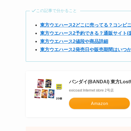
この記事で分かること
東方ウエハース2どこに売ってる？コンビ
東方ウエハース2予約できる？通販サイト(楽天
東方ウエハース2値段や商品詳細
東方ウエハース2発売日や販売期間はいつ
バンダイ(BANDAI) 東方Lost
exicoast Internet store 2号店
Amazon