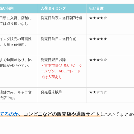
扱い傾向
入荷タイミング
狙い目度
日朝に入荷。店舗に
発売日前夜～当日朝7時頃
★★★★☆
ては取り扱いなし
イング販売の可能性
発売日前日～当日午前
★★★★★
。大量入荷傾向。
まで時間差あり。比
発売日翌日以降
★★★☆☆
在庫が残りやすい。
・古本市場(ふるいち)、シ
ーメゾン、ABCパレード
では入荷あり
店舗のみ。キャラ食
発売週末以降
★★☆☆☆
扱店中心。
ってるのか
、コンビニなどの販売店や通販サイト
についてまとめ