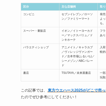
区分
主な店舗例
取り
コンビニ
セブンイレブン／ローソ
発売
ン／ファミリーマート
よっ
も。
スーパー・量販店
イオン／イトーヨーカド
フラ
ー／マックスバリュ／ド
あり
ンキホーテ
バラエティショップ
アニメイト／キャラカプ
入荷
／ヴィレッジヴァンガー
較的
ド／古本市場(ふるいち)／
シーメゾン／ABCパレー
ド
書店
TSUTAYA／未来屋書店
一部
玩取
この記事では、
東方ウエハース2025がどこで売
たのでぜひ参考にしてください！