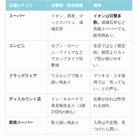
店舗カテゴリ
目撃例・取扱情報
備考
スーパー
イオン、西友、マ
イオンは目撃多
ックスバリュ、成
数。
成城石井など
城石井
高級スーパーでも
販売例あり。
コンビニ
セブン・ローソ
全店ではなく限定
ン・ファミマなど
的。箱型よりカッ
でカップタイプ目
プ型が残りやす
撃例
い。
ドラッグストア
ウエルシアで取り
マツキヨ・スギ薬
扱い例あり
局では「売ってな
い」との声も。
ディスカウント店
ドン・キホーテで
在庫が出れば即売
発見報告あり（1個
れる傾向。
270円の例も）
業務スーパー
取り扱い例あり
入荷は不定期。見
つけたら買い。