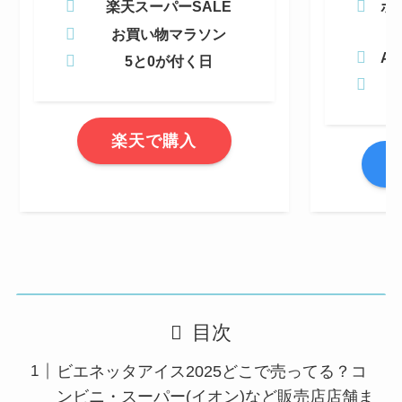
楽天スーパーSALE
ポ
お買い物マラソン
Am
5と0が付く日
楽天で購入
A
目次
ビエネッタアイス2025どこで売ってる？コ
ンビニ・スーパー(イオン)など販売店店舗ま